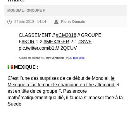
MONDIAL - GROUPE F
24 juin 2018 - 14:14
Pierre Dumain
CLASSEMENT //
#CM2018
// GROUPE
F
#KOR
1-2
#MEX
#GER
2-1
#SWE
pic.twitter.com/b1tMl2QCUV
— Coupe du Monde ???? (@fifaworldcup_fr)
23 juin 2018
MEXIQUE :
C’est l’une des surprises de ce début de Mondial,
le
Mexique a fait tomber le champion en titre allemand
et
est en tête de ce groupe F. Pas encore
mathématiquement qualifié, il faudra s’imposer face à la
Suède.