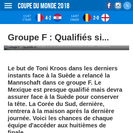
Coupe du monde 2018
15/07
14/07
4-2
2-0
17h00
16h00
Groupe F : Qualifiés si...
Qui de l'Allemagne, du Mexique et de la Suède ira en huitièmes de finale ? (Iconsport)
Le but de Toni Kroos dans les derniers
instants face à la Suède a relancé la
Mannschaft dans ce groupe F. Le
Mexique est presque qualifié mais devra
assurer face à la Suède pour conserver
la tête. La Corée du Sud, dernière,
rentrera à la maison après la dernière
journée. Voici les chances de chaque
équipe d'accéder aux huitièmes de
finale.