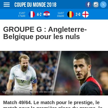
Coupe du monde 2018
15/07
14/07
4-2
2-0
17h00
16h00
GROUPE G : Angleterre-
Belgique pour les nuls
Qui de Hazar ou Kane marquera dans cette rencontre de choc ? - DR
Match 49/64. Le match pour le prestige, le