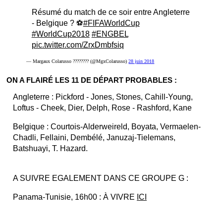
Résumé du match de ce soir entre Angleterre
- Belgique ? ⚽️
#FIFAWorldCup
#WorldCup2018
#ENGBEL
pic.twitter.com/ZrxDmbfsiq
— Margaux Colarusso ???????? (@MgxColarusso)
28 juin 2018
ON A FLAIRÉ LES 11 DE DÉPART PROBABLES :
Angleterre : Pickford - Jones, Stones, Cahill-Young,
Loftus - Cheek, Dier, Delph, Rose - Rashford, Kane
Belgique : Courtois-Alderweireld, Boyata, Vermaelen-
Chadli, Fellaini, Dembélé, Januzaj-Tielemans,
Batshuayi, T. Hazard.
A SUIVRE EGALEMENT DANS CE GROUPE G :
Panama-Tunisie, 16h00 : À VIVRE
ICI