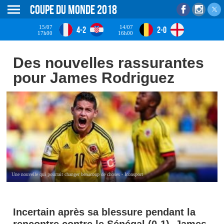
Coupe du monde 2018
15/07
14/07
4-2
2-0
17h00
16h00
Des nouvelles rassurantes
pour James Rodriguez
Une nouvelle qui pourrait changer beaucoup de choses - Iconsport
Incertain après sa blessure pendant la