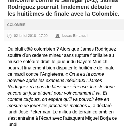
rencontre contre le Sénégal (0-1), James
Rodriguez pourrait finalement débuter
les huitièmes de finale avec la Colombie.
COLOMBIE
02 juillet 2018 - 17:09
Lucas Emanuel
Du bluff côté colombien ? Alors que
James Rodriguez
souffre d'un œdème mineur sans rupture fibrillaire au
muscle soléaire droit, le joueur du Bayern Munich
pourrait finalement bien disputer le huitième de finale
ce mardi contre l
’Angleterre
. «
On a eu la bonne
nouvelle après les examens médicaux : James
Rodriguez n'a pas de blessure sérieuse. Il reste donc
encore un jour et demi pour voir comment il va. Et
comme toujours, on espère qu'il va pouvoir être en
mesure de jouer les prochains matches »,
a déclaré
lundi José Pekerman. Le milieu de terrain colombien
s'est entraîné à l'écart avec l'attaquant Miguel Borja ce
lundi.