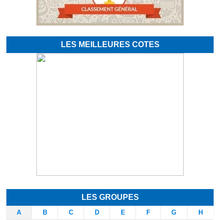
LES MEILLEURES COTES
LES GROUPES
A
B
C
D
E
F
G
H