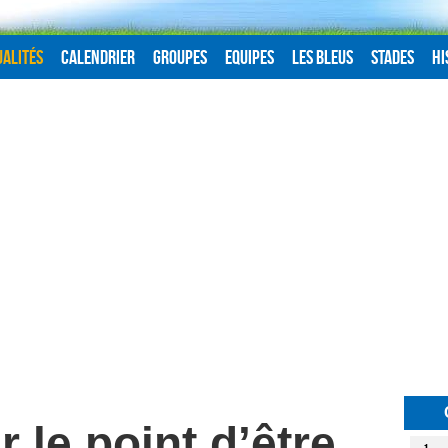
alités
Calendrier
Groupes
Equipes
Les Bleus
Stades
Hi
 le point d’être