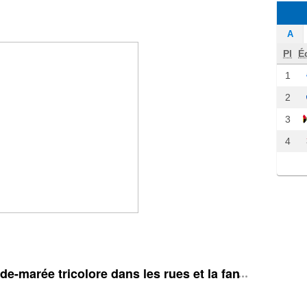
A
Pl
É
1
2
3
4
e-marée tricolore dans les rues et la fan zone