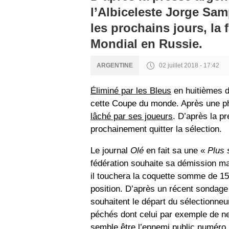
l’Albiceleste Jorge Samp
les prochains jours, la 
Mondial en Russie.
02 juillet 2018 - 17:42
ARGENTINE
Éliminé par les Bleus
en huitièmes de
cette Coupe du monde. Après une p
lâché par ses joueurs
. D’après la pr
prochainement quitter la sélection.
Le journal
Olé
en fait sa une «
Plus s
fédération souhaite sa démission mai
il touchera la coquette somme de 15
position. D’après un récent sondag
souhaitent le départ du sélectionneu
péchés dont celui par exemple de ne 
semble être l’ennemi public numéro