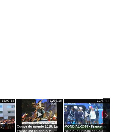
15/07/18
11/07/18
10/07/18
du
Coupe du monde 2018: La
MONDIAL-2018 - France vs
La folie du b
France est en finale, la...
Belgique : Finale de Coupe...
emparée de l