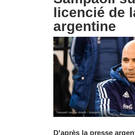
licencié de 
argentine
Sampaoli seul au monde - Iconsport
D’après la presse argen