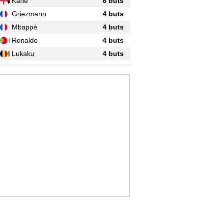
Kane
6 buts
Griezmann
4 buts
Mbappé
4 buts
Ronaldo
4 buts
Lukaku
4 buts