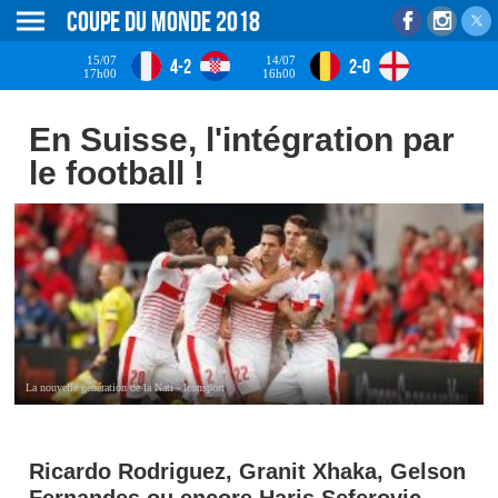
Coupe du monde 2018
15/07
14/07
4-2
2-0
17h00
16h00
En Suisse, l'intégration par
le football !
La nouvelle génération de la Nati - Iconsport
Ricardo Rodriguez, Granit Xhaka, Gelson