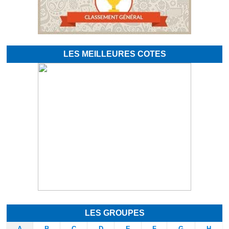
LES MEILLEURES COTES
LES GROUPES
A
B
C
D
E
F
G
H