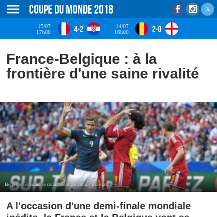
Coupe du monde 2018
15/07
14/07
4-2
2-0
17h00
16h00
France-Belgique : à la
frontière d'une saine rivalité
Belges et Français se connaissent par cœur / Iconsport
A l'occasion d'une demi-finale mondiale