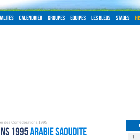
alités
Calendrier
Groupes
Equipes
Les Bleus
Stades
Hi
e des Confédérations 1995
ons 1995
Arabie Saoudite
1