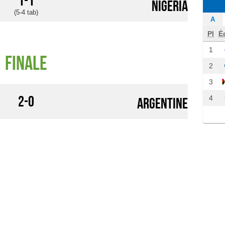
1-1
Nigeria
(5-4 tab)
A
Pl
É
1
Finale
2
3
2-0
4
Argentine