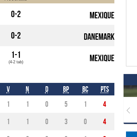
0-2
Mexique
0-2
Danemark
1-1
Mexique
(4-2 tab)
V
N
D
BP
BC
Pts
1
1
0
5
1
4
1
1
0
3
0
4