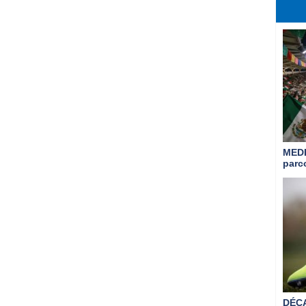
MED
parc
DÉC