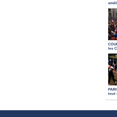
amél
COU
les 
PARI
tout