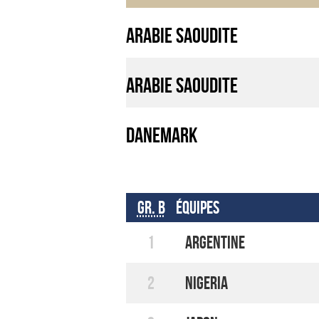
Arabie Saoudite
Arabie Saoudite
Danemark
Gr. B
Équipes
1
Argentine
2
Nigeria