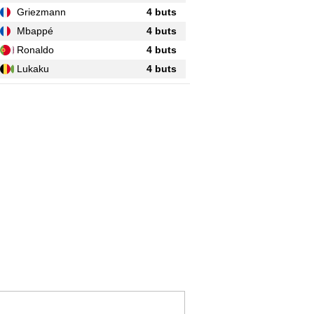
Griezmann
4 buts
Mbappé
4 buts
Ronaldo
4 buts
Lukaku
4 buts