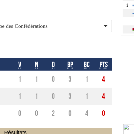
2
e des Confédérations
V
N
D
BP
BC
Pts
1
1
0
3
1
4
1
1
0
3
1
4
0
0
2
0
4
0
Résultats