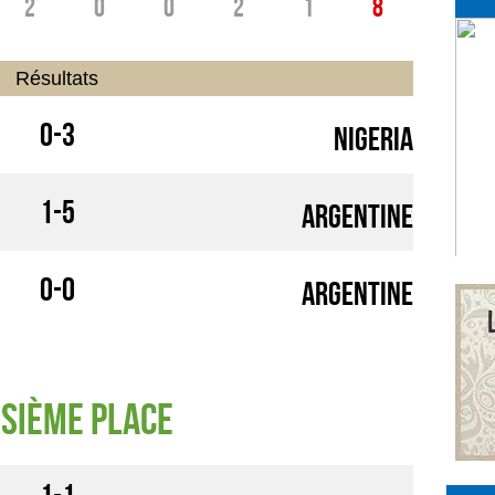
2
0
0
2
1
8
Résultats
0-3
Nigeria
1-5
Argentine
0-0
Argentine
isième place