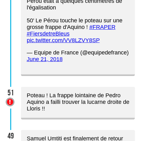
Pérou était à quelques centimètres de
l'égalisation
50' Le Pérou touche le poteau sur une
grosse frappe d'Aquino !
#FRAPER
#FiersdetreBleus
pic.twitter.com/VV8LZVY8SP
— Equipe de France (@equipedefrance)
June 21, 2018
51
Poteau ! La frappe lointaine de Pedro
Aquino a failli trouver la lucarne droite de
Lloris !!
49
Samuel Umtiti est finalement de retour