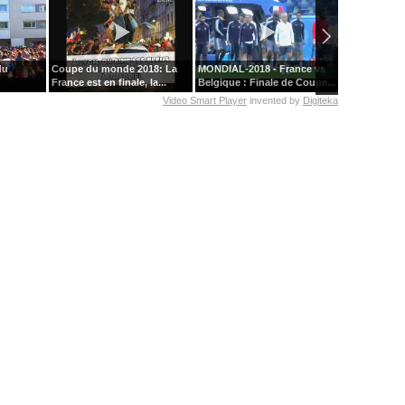
du
Coupe du monde 2018: La
MONDIAL-2018 - France vs
La folie du b
France est en finale, la...
Belgique : Finale de Coupe...
emparée de l
Video Smart Player
invented by
Digiteka