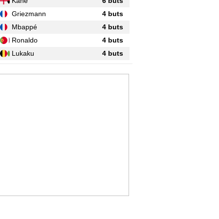
Kane
6 buts
Griezmann
4 buts
Mbappé
4 buts
Ronaldo
4 buts
Lukaku
4 buts