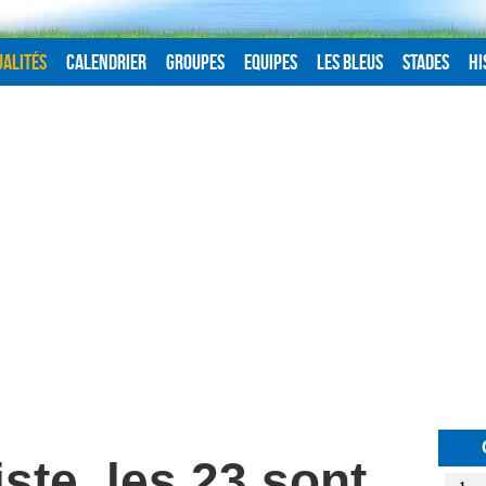
alités
Calendrier
Groupes
Equipes
Les Bleus
Stades
Hi
iste, les 23 sont