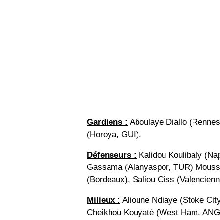
Gardiens :
Aboulaye Diallo (Rennes
(Horoya, GUI).
Défenseurs :
Kalidou Koulibaly (Nap
Gassama (Alanyaspor, TUR) Moussa
(Bordeaux), Saliou Ciss (Valencienn
Milieux :
Alioune Ndiaye (Stoke Cit
Cheikhou Kouyaté (West Ham, ANG),