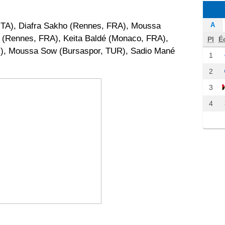
A
ITA), Diafra Sakho (Rennes, FRA), Moussa
r (Rennes, FRA), Keita Baldé (Monaco, FRA),
Pl
É
G), Moussa Sow (Bursaspor, TUR), Sadio Mané
1
2
3
4