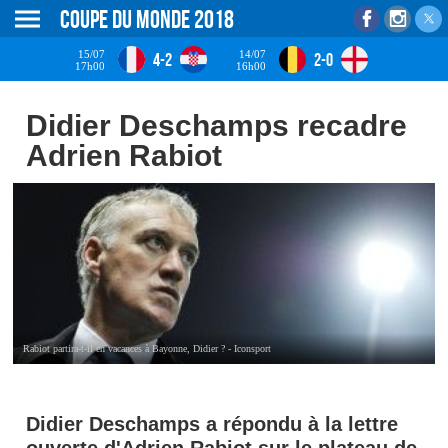
Coupe du monde 2018
15/07
14/07
4-2
2-0
17h00
16h00
Didier Deschamps recadre
Adrien Rabiot
Rabiot partira-t-il en vacances à Bayonne, Didier ? - Iconsport
Didier Deschamps a répondu à la lettre