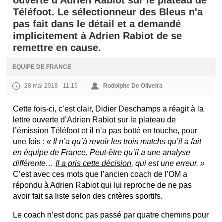
ouverte d'Adrien Rabiot sur le plateau de
Téléfoot. Le sélectionneur des Bleus n'a
pas fait dans le détail et a demandé
implicitement à Adrien Rabiot de se
remettre en cause.
EQUIPE DE FRANCE
28 mai 2018 - 11:19
Rodolphe De Oliveira
Cette fois-ci, c’est clair, Didier Deschamps a réagit à la
lettre ouverte d’Adrien Rabiot sur le plateau de
l’émission
Téléfoot
et il n’a pas botté en touche, pour
une fois :
« Il n’a qu’à revoir les trois matchs qu’il a fait
en équipe de France. Peut-être qu’il a une analyse
différente…
Il a pris cette décision
, qui est une erreur. »
C’est avec ces mots que l’ancien coach de l’OM a
répondu à Adrien Rabiot qui lui reproche de ne pas
avoir fait sa liste selon des critères sportifs.
Le coach n’est donc pas passé par quatre chemins pour