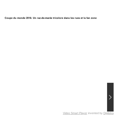
Coupe du monde 2018. Un raz-de-marée tricolore dans les rues et la fan zone
Video Smart Player
invented by
Digiteka