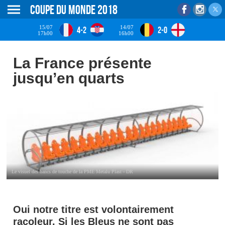
Coupe du monde 2018
15/07
14/07
4-2
2-0
17h00
16h00
La France présente
jusqu’en quarts
Le visuel des bancs de touche de la PME Metalu Plast - DR
Oui notre titre est volontairement
racoleur. Si les Bleus ne sont pas