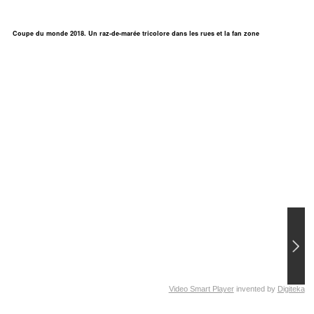
Coupe du monde 2018. Un raz-de-marée tricolore dans les rues et la fan zone
Video Smart Player
invented by
Digiteka