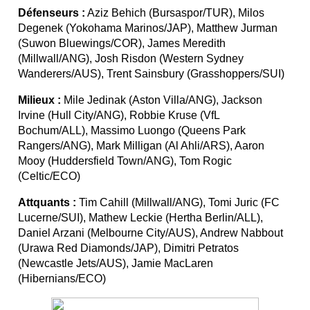
Défenseurs :
Aziz Behich (Bursaspor/TUR), Milos
Degenek (Yokohama Marinos/JAP), Matthew Jurman
(Suwon Bluewings/COR), James Meredith
(Millwall/ANG), Josh Risdon (Western Sydney
Wanderers/AUS), Trent Sainsbury (Grasshoppers/SUI)
Milieux :
Mile Jedinak (Aston Villa/ANG), Jackson
Irvine (Hull City/ANG), Robbie Kruse (VfL
Bochum/ALL), Massimo Luongo (Queens Park
Rangers/ANG), Mark Milligan (Al Ahli/ARS), Aaron
Mooy (Huddersfield Town/ANG), Tom Rogic
(Celtic/ECO)
Attquants :
Tim Cahill (Millwall/ANG), Tomi Juric (FC
Lucerne/SUI), Mathew Leckie (Hertha Berlin/ALL),
Daniel Arzani (Melbourne City/AUS), Andrew Nabbout
(Urawa Red Diamonds/JAP), Dimitri Petratos
(Newcastle Jets/AUS), Jamie MacLaren
(Hibernians/ECO)