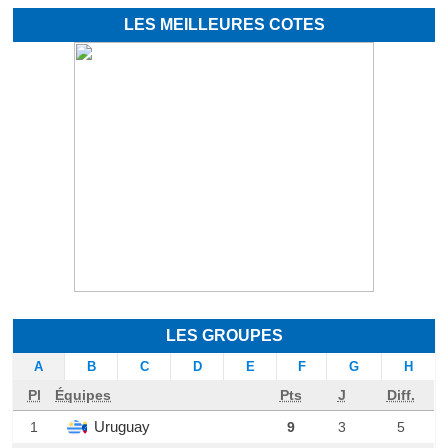
LES MEILLEURES COTES
LES GROUPES
A
B
C
D
E
F
G
H
Pl
Équipes
Pts
J
Diff.
Uruguay
1
9
3
5