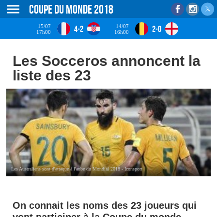
Coupe du monde 2018
15/07
14/07
4-2
2-0
17h00
16h00
Les Socceros annoncent la
liste des 23
Les Australiens sont d'attaque à l'aube du Mondial 2018 - Iconsport
On connait les noms des 23 joueurs qui