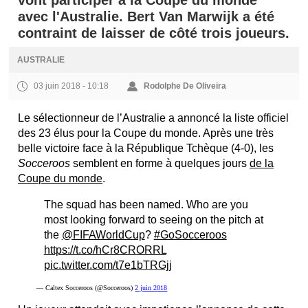
vont participer à la Coupe du monde
avec l'Australie. Bert Van Marwijk a été
contraint de laisser de côté trois joueurs.
AUSTRALIE
03 juin 2018 - 10:18
Rodolphe De Oliveira
Le sélectionneur de l’Australie a annoncé la liste officiel
des 23 élus pour la Coupe du monde. Après une très
belle victoire face à la République Tchèque (4-0), les
Socceroos
semblent en forme à quelques jours
de la
Coupe du monde
.
The squad has been named. Who are you
most looking forward to seeing on the pitch at
the
@FIFAWorldCup
?
#GoSocceroos
https://t.co/hCr8CRORRL
pic.twitter.com/t7e1bTRGjj
— Caltex Socceroos (@Socceroos)
2 juin 2018