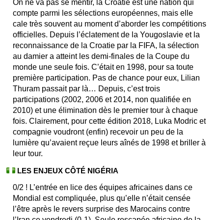
On ne va pas se mentir, la Croatie est une nation qui
compte parmi les sélections européennes, mais elle
cale très souvent au moment d’aborder les compétitions
officielles. Depuis l’éclatement de la Yougoslavie et la
reconnaissance de la Croatie par la FIFA, la sélection
au damier a atteint les demi-finales de la Coupe du
monde une seule fois. C’était en 1998, pour sa toute
première participation. Pas de chance pour eux, Lilian
Thuram passait par là… Depuis, c’est trois
participations (2002, 2006 et 2014, non qualifiée en
2010) et une élimination dès le premier tour à chaque
fois. Clairement, pour cette édition 2018, Luka Modric et
compagnie voudront (enfin) recevoir un peu de la
lumière qu’avaient reçue leurs aînés de 1998 et briller à
leur tour.
LES ENJEUX CÔTÉ NIGÉRIA
0/2 ! L’entrée en lice des équipes africaines dans ce
Mondial est compliquée, plus qu’elle n’était censée
l’être après le revers surprise des Marocains contre
l’Iran ce vendredi (0-1). Seule rescapée africaine de la