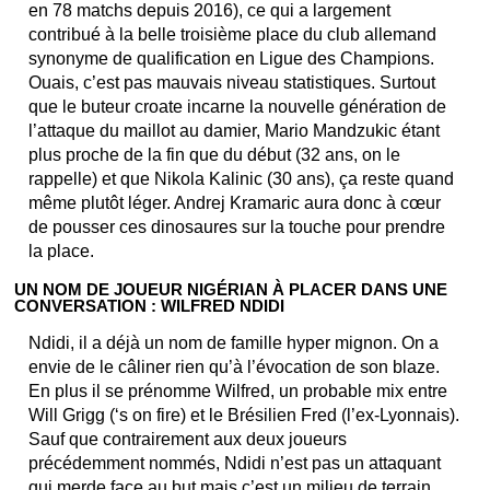
en 78 matchs depuis 2016), ce qui a largement
contribué à la belle troisième place du club allemand
synonyme de qualification en Ligue des Champions.
Ouais, c’est pas mauvais niveau statistiques. Surtout
que le buteur croate incarne la nouvelle génération de
l’attaque du maillot au damier, Mario Mandzukic étant
plus proche de la fin que du début (32 ans, on le
rappelle) et que Nikola Kalinic (30 ans), ça reste quand
même plutôt léger. Andrej Kramaric aura donc à cœur
de pousser ces dinosaures sur la touche pour prendre
la place.
UN NOM DE JOUEUR NIGÉRIAN À PLACER DANS UNE
CONVERSATION : WILFRED NDIDI
Ndidi, il a déjà un nom de famille hyper mignon. On a
envie de le câliner rien qu’à l’évocation de son blaze.
En plus il se prénomme Wilfred, un probable mix entre
Will Grigg (‘s on fire) et le Brésilien Fred (l’ex-Lyonnais).
Sauf que contrairement aux deux joueurs
précédemment nommés, Ndidi n’est pas un attaquant
qui merde face au but mais c’est un milieu de terrain