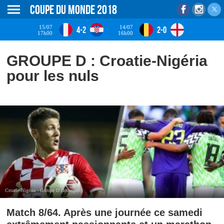
Coupe du monde 2018
15/07
14/07
4-2
2-0
17h00
16h00
GROUPE D : Croatie-Nigéria
pour les nuls
Croatie-Nigéria - Groupe D (Iconsport)
Match 8/64. Après une journée ce samedi