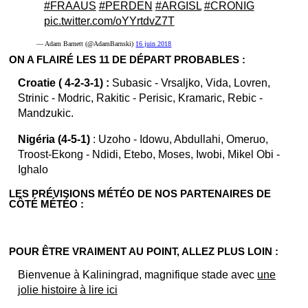
#FRAAUS
#PERDEN
#ARGISL
#CRONIG
pic.twitter.com/oYYrtdvZ7T
— Adam Barnett (@AdamBarnski)
16 juin 2018
ON A FLAIRÉ LES 11 DE DÉPART PROBABLES :
Croatie ( 4-2-3-1) :
Subasic - Vrsaljko, Vida, Lovren,
Strinic - Modric, Rakitic - Perisic, Kramaric, Rebic -
Mandzukic.
Nigéria (4-5-1)
: Uzoho - Idowu, Abdullahi, Omeruo,
Troost-Ekong - Ndidi, Etebo, Moses, Iwobi, Mikel Obi -
Ighalo
LES PRÉVISIONS MÉTÉO DE NOS PARTENAIRES DE
CÔTÉ MÉTÉO :
POUR ÊTRE VRAIMENT AU POINT, ALLEZ PLUS LOIN :
Bienvenue à Kaliningrad, magnifique stade avec
une
jolie histoire à lire ici