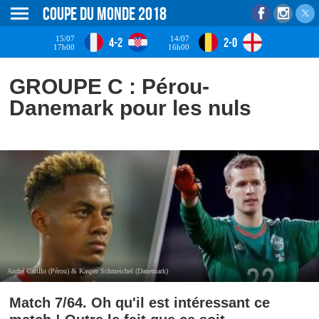
Coupe du monde 2018
15/07
14/07
4-2
2-0
17h00
16h00
GROUPE C : Pérou-
Danemark pour les nuls
André Carillo (Pérou) & Kasper Schmeichel (Danemark)
Match 7/64. Oh qu'il est intéressant ce