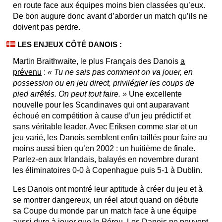
en route face aux équipes moins bien classées qu’eux.
De bon augure donc avant d’aborder un match qu’ils ne
doivent pas perdre.
LES ENJEUX CÔTÉ DANOIS :
Martin Braithwaite, le plus Français des Danois
a
prévenu
:
« Tu ne sais pas comment on va jouer, en
possession ou en jeu direct, privilégier les coups de
pied arrêtés. On peut tout faire. »
Une excellente
nouvelle pour les Scandinaves qui ont auparavant
échoué en compétition à cause d’un jeu prédictif et
sans véritable leader. Avec Eriksen comme star et un
jeu varié, les Danois semblent enfin taillés pour faire au
moins aussi bien qu’en 2002 : un huitième de finale.
Parlez-en aux Irlandais, balayés en novembre durant
les éliminatoires 0-0 à Copenhague puis 5-1 à Dublin.
Les Danois ont montré leur aptitude à créer du jeu et à
se montrer dangereux, un réel atout quand on débute
sa Coupe du monde par un match face à une équipe
aussi dure à jouer que le Pérou. Les Danois ne peuvent