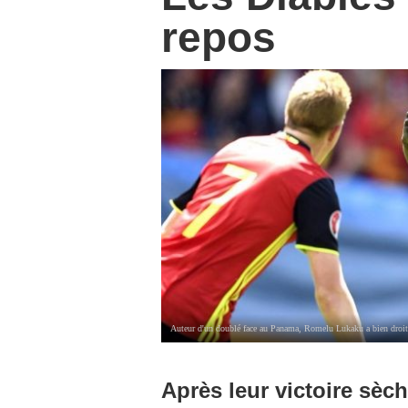
repos
Auteur d'un doublé face au Panama, Romelu Lukaku a bien droit à
Après leur victoire sèc