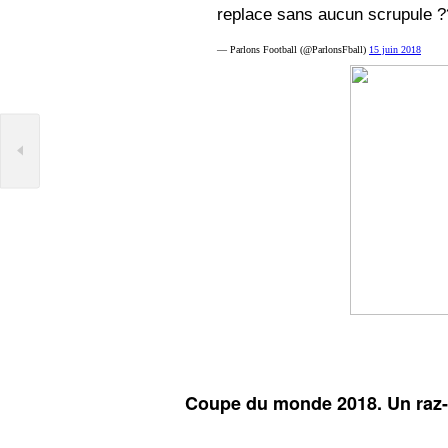
replace sans aucun scrupule 
— Parlons Football (@ParlonsFball)
15 juin 2018
Coupe du monde 2018. Un raz-d