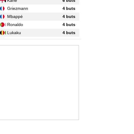
Kane
6 buts
Griezmann
4 buts
Mbappé
4 buts
Ronaldo
4 buts
Lukaku
4 buts