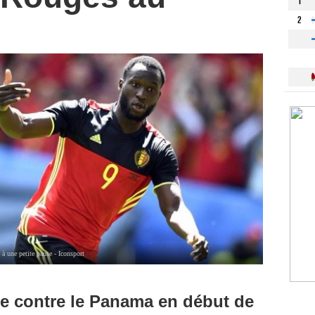
1
2
 une petite pause - Iconsport
he contre le Panama en début de