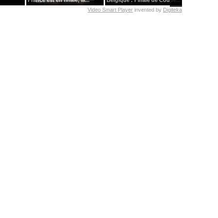
France est en finale, la...
Belgique : Finale de Coupe...
emparée de l
Video Smart Player
invented by
Digiteka