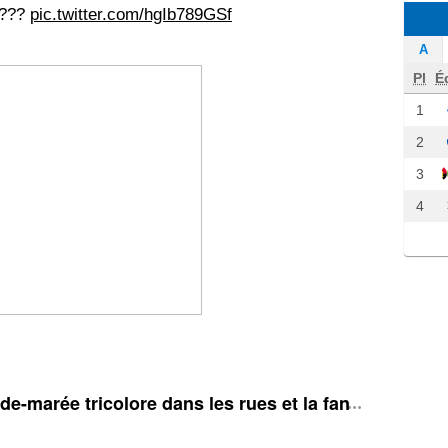
????
pic.twitter.com/hgIb789GSf
A
Pl
É
1
2
3
4
e-marée tricolore dans les rues et la fan zone