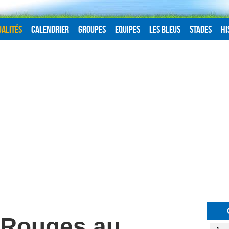
alités
Calendrier
Groupes
Equipes
Les Bleus
Stades
Hi
 Rouges au