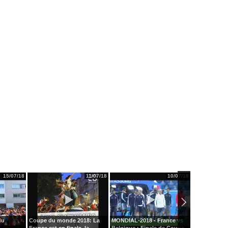
15/07/18
11/07/18
10/07/18
du
Coupe du monde 2018: La
MONDIAL-2018 - France vs
La folie du b