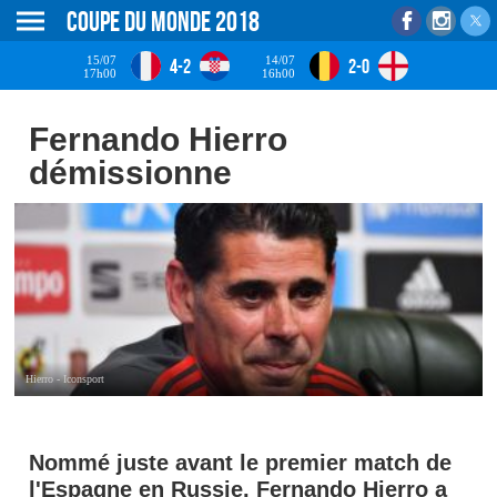
Coupe du monde 2018
15/07
14/07
4-2
2-0
17h00
16h00
Fernando Hierro
démissionne
Hierro - Iconsport
Nommé juste avant le premier match de
l'Espagne en Russie, Fernando Hierro a