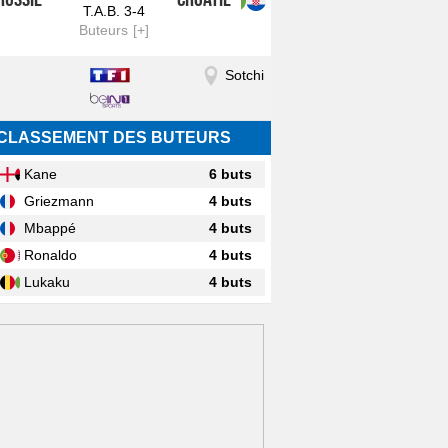
T.A.B. 3-4
Buteurs
Sotchi
CLASSEMENT DES BUTEURS
Kane
6 buts
Griezmann
4 buts
Mbappé
4 buts
Ronaldo
4 buts
Lukaku
4 buts