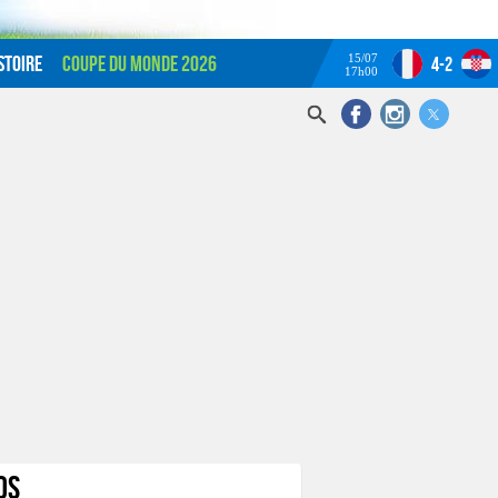
15/07
stoire
Coupe du monde 2026
4-2
17h00
os