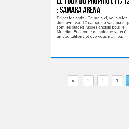
LE TOUR DU PROPRIO (11/1
: Samara Arena
Priviét les amis ! Ce mois-ci, vous allez
découvrir vos 12 camps de vacances q
sont les stades russes choisis pour le
Mondial. Et comme on sait que vous êt
un peu tatillons et que vous n’aimez...
«
1
2
3