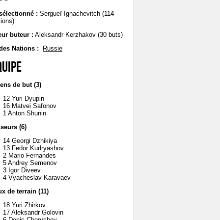
sélectionné :
Sergueï Ignachevitch (114
tions)
eur buteur :
Aleksandr Kerzhakov (30 buts)
des Nations :
Russie
quipe
ens de but (3)
12 Yuri Dyupin
16 Matvei Safonov
1 Anton Shunin
seurs (6)
14 Georgi Dzhikiya
13 Fedor Kudryashov
2 Mario Fernandes
5 Andrey Semenov
3 Igor Diveev
4 Vyacheslav Karavaev
ux de terrain (11)
18 Yuri Zhirkov
17 Aleksandr Golovin
6 Denis Cheryshev