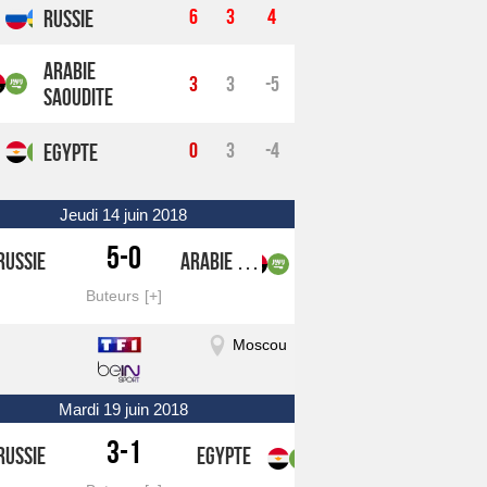
6
3
4
Russie
Arabie
3
3
-5
Saoudite
0
3
-4
Egypte
jeudi 14 juin 2018
5-0
Russie
Arabie Saoudite
Buteurs
Moscou
mardi 19 juin 2018
3-1
Russie
Egypte