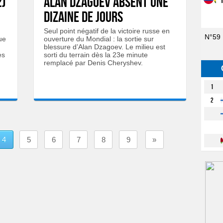
2)
Alan Dzagoev absent une
dizaine de jours
Seul point négatif de la victoire russe en
N°59
ue
ouverture du Mondial : la sortie sur
blessure d’Alan Dzagoev. Le milieu est
es
sorti du terrain dès la 23e minute
remplacé par Denis Cheryshev.
1
2
4
5
6
7
8
9
»