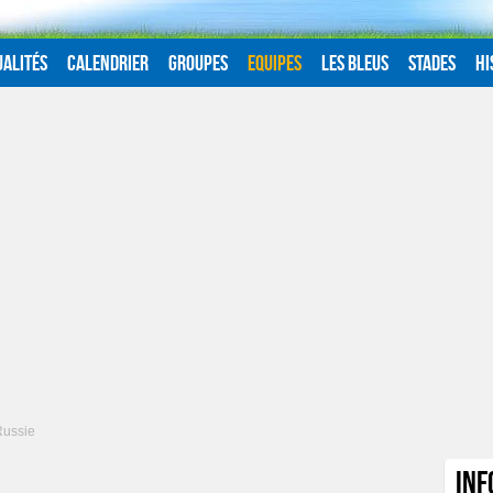
alités
Calendrier
Groupes
Equipes
Les Bleus
Stades
Hi
Russie
Inf