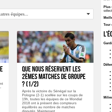
Plus 
sélec
utres équipes...
Meill
Tour 
L'é
Gardi
Défen
ie
Que nous réservent les
2èmes matches de groupe
? (1/2)
nt
-
Après la victoire du Sénégal sur la
Pologne (2-1) scellée sur les coups de
Milie
19h, toutes les équipes de ce Mondial
2018 ont à présent des compteurs
équilibrés au nombre de matches
disputés. Maintenant...