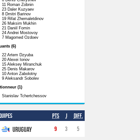
11 Roman Zobnin
23 Daler Kuzyaev
8 Dmitri Barinov
19 Rifat Zhemaletdinov
26 Maksim Mukhin
21 Daniil Fomin
24 Andrei Mostovoy
7 Magomed Ozdoev
uants (6)
22 Artem Dzyuba
20 Alexei Ionov
15 Aleksey Miranchuk
25 Denis Makarov
10 Anton Zabolotny
9 Aleksandr Sobolev
tionneur (1)
Stanislav Tchertchessov
quipes
Pts
J
Diff.
9
3
5
Uruguay