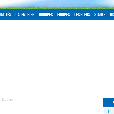
alités
Calendrier
Groupes
Equipes
Les Bleus
Stades
Hi
Saransk
1