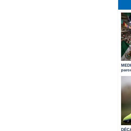
MED
parc
DÉC