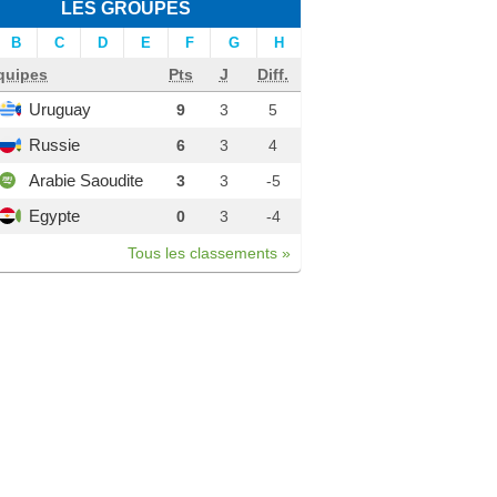
LES GROUPES
B
C
D
E
F
G
H
quipes
Pts
J
Diff.
Uruguay
9
3
5
Russie
6
3
4
Arabie Saoudite
3
3
-5
Egypte
0
3
-4
Tous les classements »