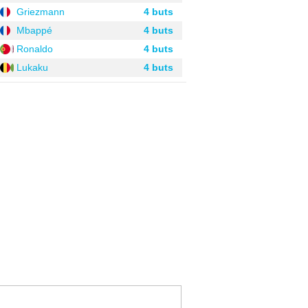
Griezmann
4 buts
Mbappé
4 buts
Ronaldo
4 buts
Lukaku
4 buts