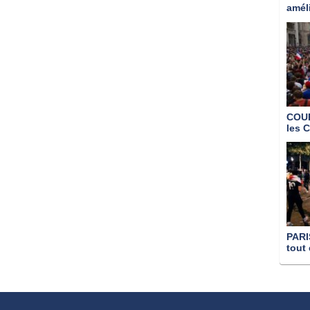
amél
COU
les 
PARI
tout