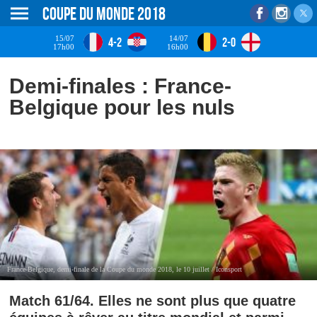
Coupe du monde 2018
15/07
14/07
4-2
2-0
17h00
16h00
Demi-finales : France-
Belgique pour les nuls
France-Belgique, demi-finale de la Coupe du monde 2018, le 10 juillet / Iconsport
Match 61/64. Elles ne sont plus que quatre