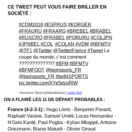
CE TWEET PEUT VOUS FAIRE BRILLER EN
SOCIÉTÉ :
#CDM2018
#ESPRUS
#KORGER
#FRAURU
#FRAARG
#BREBEL
#BRABEL
#RUSCRO
#FRABEL
#PORURU
#COLJPN
#JPNBEL
#COL
⁠ ⁠
#COLAN
#VDM
@BFMTV
@TF1
@Twitter
@TwitterFrance
#Tweet
La
coupe du monde, c’est comment
????????????!?
#BFM
#BFMTV
#BFMFOOT
@beinsports_FR
@beinsports_FR
#beINSPORTS
pic.twitter.com/XYe5dzuRlW
— Dimitrijevic Nikola (@NikolaDimitri)
7 juillet 2018
ON A FLAIRÉ LES 11 DE DÉPART PROBABLES :
France (4-2-3-1) :
Hugo Lloris - Benjamin Pavard,
Raphaël Varane, Samuel Umtiti, Lucas Hernandez -
N'Golo Kanté, Paul Pogba - Kylian Mbappé, Antoine
Griezmann, Blaise Matuidi - Olivier Giroud