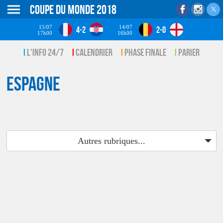
Coupe du monde 2018
15/07
14/07
4-2
2-0
17h00
16h00
L'info 24/7
Calendrier
Phase finale
Parier
Espagne
Autres rubriques...