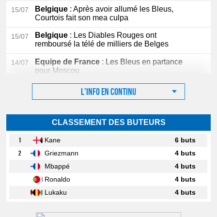
Belgique
: Après avoir allumé les Bleus,
15/07
Courtois fait son mea culpa
Belgique
: Les Diables Rouges ont
15/07
remboursé la télé de milliers de Belges
Equipe de France
: Les Bleus en partance
14/07
pour Moscou
L'info en continu
CLASSEMENT DES BUTEURS
1
Kane
6 buts
2
Griezmann
4 buts
Mbappé
4 buts
Ronaldo
4 buts
Lukaku
4 buts