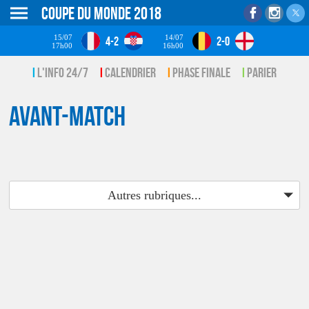
Coupe du monde 2018
15/07
14/07
4-2
2-0
17h00
16h00
L'info 24/7
Calendrier
Phase finale
Parier
Avant-match
Autres rubriques...