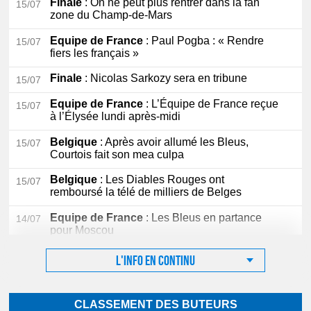
Finale
: On ne peut plus rentrer dans la fan
15/07
zone du Champ-de-Mars
Equipe de France
: Paul Pogba : « Rendre
15/07
fiers les français »
Finale
: Nicolas Sarkozy sera en tribune
15/07
Equipe de France
: L’Équipe de France reçue
15/07
à l’Élysée lundi après-midi
Belgique
: Après avoir allumé les Bleus,
15/07
Courtois fait son mea culpa
Belgique
: Les Diables Rouges ont
15/07
remboursé la télé de milliers de Belges
Equipe de France
: Les Bleus en partance
14/07
pour Moscou
L'info en continu
CLASSEMENT DES BUTEURS