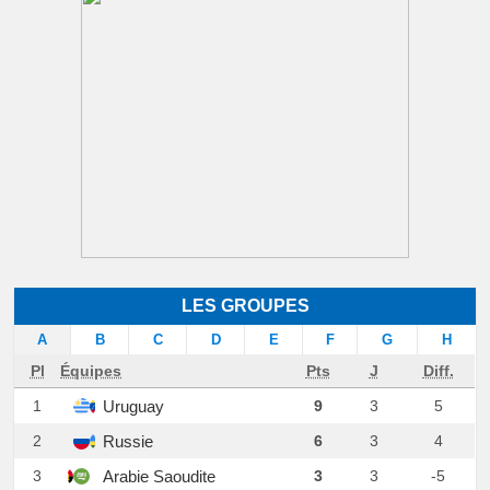
LES GROUPES
A
B
C
D
E
F
G
H
Pl
Équipes
Pts
J
Diff.
Uruguay
1
9
3
5
Russie
2
6
3
4
Arabie Saoudite
3
3
3
-5