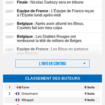
Finale
: Nicolas Sarkozy sera en tribune
15/07
Equipe de France
: L’Équipe de France reçue
15/07
à l’Élysée lundi après-midi
Belgique
: Après avoir allumé les Bleus,
15/07
Courtois fait son mea culpa
Belgique
: Les Diables Rouges ont
15/07
remboursé la télé de milliers de Belges
Equipe de France
: Les Bleus en partance
14/07
pour Moscou
L'info en continu
CLASSEMENT DES BUTEURS
1
Kane
6 buts
2
Griezmann
4 buts
Mbappé
4 buts