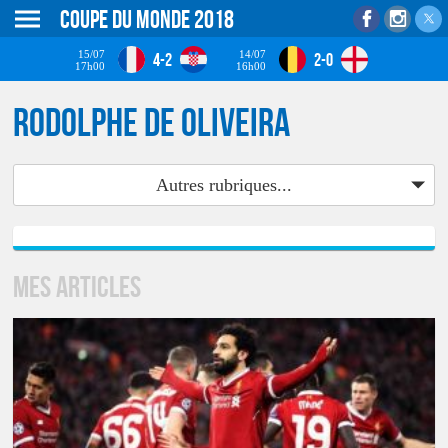
Coupe du monde 2018
15/07
14/07
4-2
2-0
17h00
16h00
Rodolphe De Oliveira
Autres rubriques...
Mes articles