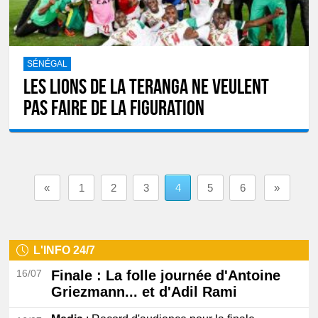
SÉNÉGAL
Les Lions de la Teranga ne veulent
pas faire de la figuration
«
1
2
3
4
5
6
»
L'INFO 24/7
16/07
Finale
: La folle journée d'Antoine
Griezmann... et d'Adil Rami